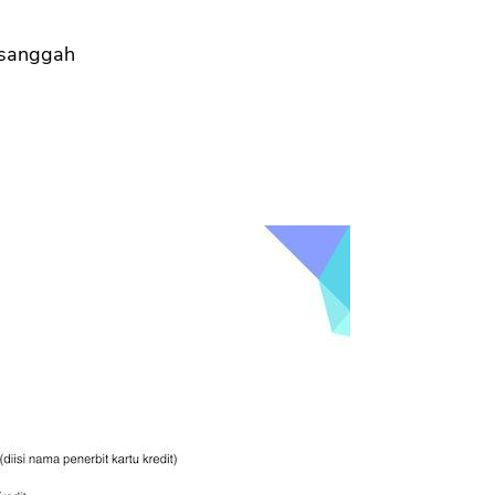
disanggah
CANCEL
OK