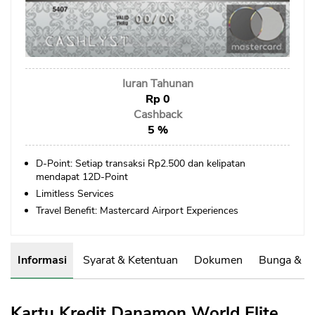
Sekuritas Saham
Bank Digital
Crypto
Iuran Tahunan
Assets Crypto
Rp 0
Exchange
Cashback
5 %
Asuransi
D-Point: Setiap transaksi Rp2.500 dan kelipatan
Asuransi Jiwa
mendapat 12D-Point
Limitless Services
Asuransi Kesehatan
Travel Benefit: Mastercard Airport Experiences
Asuransi Syariah
Informasi
Syarat & Ketentuan
Dokumen
Bunga & B
Kartu Kredit
Danamon World Elite