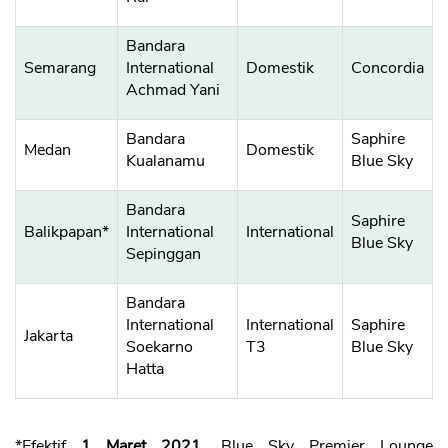
Bandara
Semarang
International
Domestik
Concordia
Achmad Yani
Bandara
Saphire
Medan
Domestik
Kualanamu
Blue Sky
Bandara
Saphire
Balikpapan*
International
International
Blue Sky
Sepinggan
Bandara
International
International
Saphire
Jakarta
Soekarno
T3
Blue Sky
Hatta
*Efektif
1 Maret 2021
, Blue Sky Premier Lounge