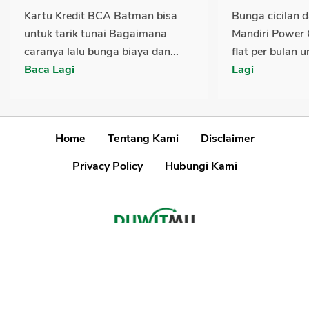
Kartu Kredit BCA Batman bisa
Bunga cicilan d
untuk tarik tunai Bagaimana
Mandiri Power 
caranya lalu bunga biaya dan...
flat per bulan u
Baca Lagi
Lagi
Home
Tentang Kami
Disclaimer
Privacy Policy
Hubungi Kami
Disclaimer
Kami akan menjaga informasi yang akurat dan terkini, namun Kami
tidak dapat menjamin keakuratan informasi.