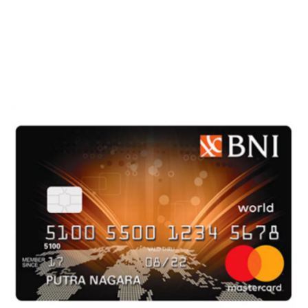
Kartu Kredit BNI
Sekuritas Saham
4. Manfaatkan Poin Rewards Ditukar Iuran
Tahunan Gratis
Bank Digital
6. Minta Tutup Kartu Jika Penghapusan
Iuran Tahunan Ditolak
Crypto
7. Tidak Ada Tunggakan Pembayaran
Assets Crypto
Kesimpulan
Exchange
Asuransi
Asuransi Jiwa
Asuransi Kesehatan
Asuransi Syariah