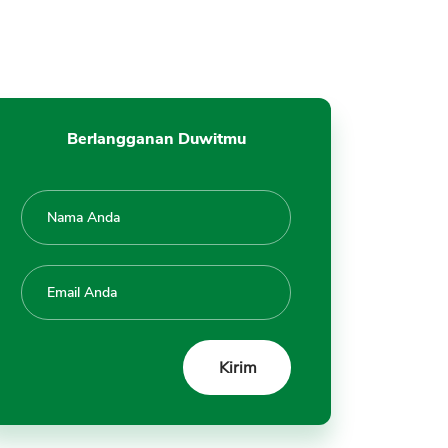
11. Kewajiban Pembayaran
Tagihan Selama Proses
Penyelidikan
12. Penyelesaian Perselisihan
Berlangganan Duwitmu