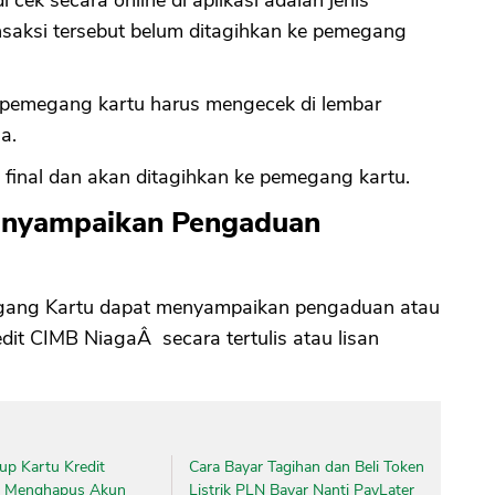
 cek secara online di aplikasi adalah jenis
ansaksi tersebut belum ditagihkan ke pemegang
CANCEL
OK
, pemegang kartu harus mengecek di lembar
a.
 final dan akan ditagihkan ke pemegang kartu.
enyampaikan Pengaduan
megang Kartu dapat menyampaikan pengaduan atau
edit CIMB NiagaÂ secara tertulis atau lisan
up Kartu Kredit
Cara Bayar Tagihan dan Beli Token
n Menghapus Akun
Listrik PLN Bayar Nanti PayLater