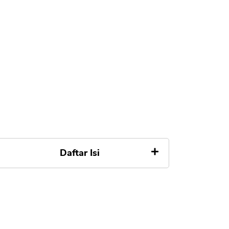
Daftar Isi
1. Cek Rutin Transaksi Kartu
Kredit CIMB Niaga
2. Cek Lembar Tagihan Kartu