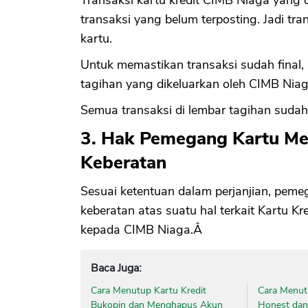
Transaksi kartu kredit CIMB Niaga yang di
transaksi yang belum terposting. Jadi tr
kartu.
Untuk memastikan transaksi sudah final
tagihan yang dikeluarkan oleh CIMB Niag
Semua transaksi di lembar tagihan sudah
3. Hak Pemegang Kartu M
Keberatan
Sesuai ketentuan dalam perjanjian, pe
keberatan atas suatu hal terkait Kartu Kr
kepada CIMB Niaga.Â
Baca Juga:
Cara Menutup Kartu Kredit
Cara Menut
Bukopin dan Menghapus Akun
Honest da