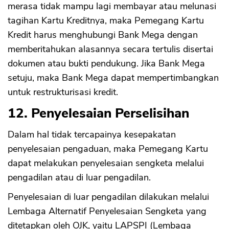
merasa tidak mampu lagi membayar atau melunasi
tagihan Kartu Kreditnya, maka Pemegang Kartu
Kredit harus menghubungi Bank Mega dengan
memberitahukan alasannya secara tertulis disertai
dokumen atau bukti pendukung. Jika Bank Mega
setuju, maka Bank Mega dapat mempertimbangkan
untuk restrukturisasi kredit.
12. Penyelesaian Perselisihan
Dalam hal tidak tercapainya kesepakatan
penyelesaian pengaduan, maka Pemegang Kartu
dapat melakukan penyelesaian sengketa melalui
pengadilan atau di luar pengadilan.
Penyelesaian di luar pengadilan dilakukan melalui
Lembaga Alternatif Penyelesaian Sengketa yang
ditetapkan oleh OJK, yaitu LAPSPI (Lembaga