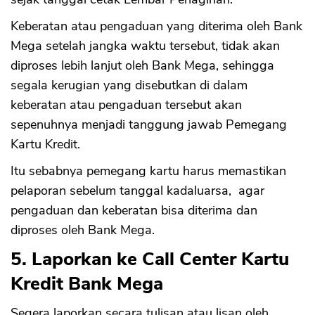
Keberatan atau pengaduan yang diterima oleh Bank
Mega setelah jangka waktu tersebut, tidak akan
diproses lebih lanjut oleh Bank Mega, sehingga
segala kerugian yang disebutkan di dalam
keberatan atau pengaduan tersebut akan
sepenuhnya menjadi tanggung jawab Pemegang
Kartu Kredit.
Itu sebabnya pemegang kartu harus memastikan
pelaporan sebelum tanggal kadaluarsa, agar
pengaduan dan keberatan bisa diterima dan
diproses oleh Bank Mega.
5. Laporkan ke Call Center Kartu
Kredit Bank Mega
Segera laporkan secara tulisan atau lisan oleh