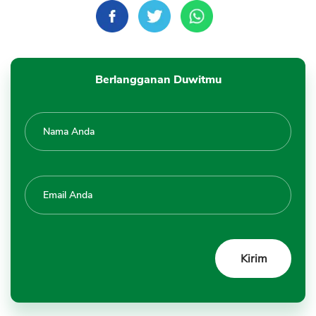
Berlangganan Duwitmu