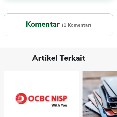
Komentar
(1 Komentar)
Artikel Terkait