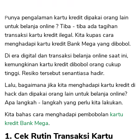
Punya pengalaman kartu kredit dipakai orang lain
untuk belanja online ? Tiba - tiba ada tagihan
transaksi kartu kredit ilegal. Kita kupas cara
menghadapi kartu kredit Bank Mega yang dibobol.
Di era digital dan transaksi belanja online saat ini,
kemungkinan kartu kredit dibobol orang cukup
tinggi. Resiko tersebut senantiasa hadir.
Lalu, bagaimana jika kita menghadapi kartu kredit di
hack dan dipakai orang lain untuk belanja online?
Apa langkah - langkah yang perlu kita lakukan.
Kita bahas cara menghadapi pembobolan
kartu
kredit Bank Mega
.
1. Cek Rutin Transaksi Kartu