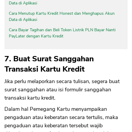
Data di Aplikasi
Cara Menutup Kartu Kredit Honest dan Menghapus Akun
Data di Aplikasi
Cara Bayar Tagihan dan Beli Token Listrik PLN Bayar Nanti
PayLater dengan Kartu Kredit
7. Buat Surat Sanggahan
Transaksi Kartu Kredit
Jika perlu melaporkan secara tulisan, segera buat
surat sanggahan atau isi formulir sanggahan
transaksi kartu kredit.
Dalam hal Pemegang Kartu menyampaikan
pengaduan atau keberatan secara tertulis, maka
pengaduan atau keberatan tersebut wajib