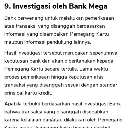
9. Investigasi oleh Bank Mega
Bank berwenang untuk melakukan pemeriksaan
atas transaksi yang disanggah berdasarkan
informasi yang disampaikan Pemegang Kartu
maupun informasi pendukung lainnya.
Hasil investigasi tersebut merupakan sepenuhnya
keputusan bank dan akan diberitahukan kepada
Pemegang Kartu secara tertulis. Lama waktu
proses pemeriksaan hingga keputusan atas
transaksi yang disanggah sesuai dengan standar
prinsipal kartu kredit.
Apabila terbukti berdasarkan hasil investigasi Bank
bahwa transaksi yang disanggah disebabkan
karena kelalaian dan/atau dilakukan oleh Pemegang
Kartu, maka Pemegang kartu bersedia didebet