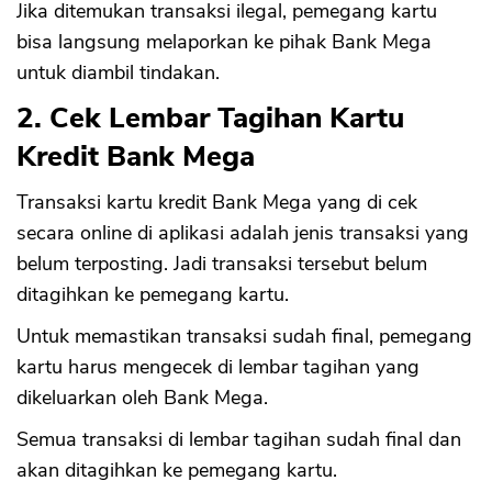
Jika ditemukan transaksi ilegal, pemegang kartu
bisa langsung melaporkan ke pihak Bank Mega
untuk diambil tindakan.
2. Cek Lembar Tagihan Kartu
Kredit Bank Mega
Transaksi kartu kredit Bank Mega yang di cek
secara online di aplikasi adalah jenis transaksi yang
belum terposting. Jadi transaksi tersebut belum
ditagihkan ke pemegang kartu.
Untuk memastikan transaksi sudah final, pemegang
kartu harus mengecek di lembar tagihan yang
dikeluarkan oleh Bank Mega.
Semua transaksi di lembar tagihan sudah final dan
akan ditagihkan ke pemegang kartu.