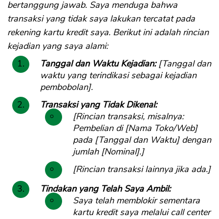
bertanggung jawab. Saya menduga bahwa
transaksi yang tidak saya lakukan tercatat pada
rekening kartu kredit saya. Berikut ini adalah rincian
kejadian yang saya alami:
Tanggal dan Waktu Kejadian:
[Tanggal dan
waktu yang terindikasi sebagai kejadian
pembobolan].
Transaksi yang Tidak Dikenal:
[Rincian transaksi, misalnya:
Pembelian di [Nama Toko/Web]
pada [Tanggal dan Waktu] dengan
jumlah [Nominal].]
[Rincian transaksi lainnya jika ada.]
Tindakan yang Telah Saya Ambil:
Saya telah memblokir sementara
kartu kredit saya melalui call center
CANCEL
OK