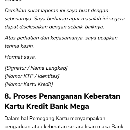
Demikian surat laporan ini saya buat dengan
sebenarnya. Saya berharap agar masalah ini segera
dapat diselesaikan dengan sebaik-baiknya.
Atas perhatian dan kerjasamanya, saya ucapkan
terima kasih.
Hormat saya,
[Signatur / Nama Lengkap]
[Nomor KTP / Identitas]
[Nomor Kartu Kredit]
8. Proses Penanganan Keberatan
Kartu Kredit Bank Mega
Dalam hal Pemegang Kartu menyampaikan
pengaduan atau keberatan secara lisan maka Bank