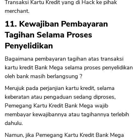
Transaksi Kartu Kredit yang di Hack ke pihak
merchant.
11. Kewajiban Pembayaran
Tagihan Selama Proses
Penyelidikan
Bagaimana pembayaran tagihan atas transaksi
kartu kredit Bank Mega selama proses penyelidikan
oleh bank masih berlangsung ?
Merujuk pada perjanjian kartu kredit, selama
keberatan atau pengaduan sedang diproses,
Pemegang Kartu Kredit Bank Mega wajib
membayar kewajibannya atau tagihannya terlebih
dahulu.
Namun, jika Pemegang Kartu Kredit Bank Mega