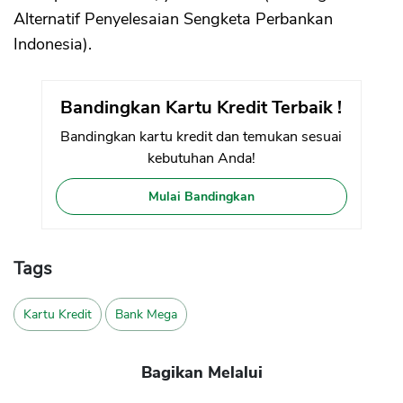
Alternatif Penyelesaian Sengketa Perbankan
Indonesia).
Bandingkan Kartu Kredit Terbaik !
Bandingkan kartu kredit dan temukan sesuai
kebutuhan Anda!
Mulai Bandingkan
Tags
Kartu Kredit
Bank Mega
Bagikan Melalui