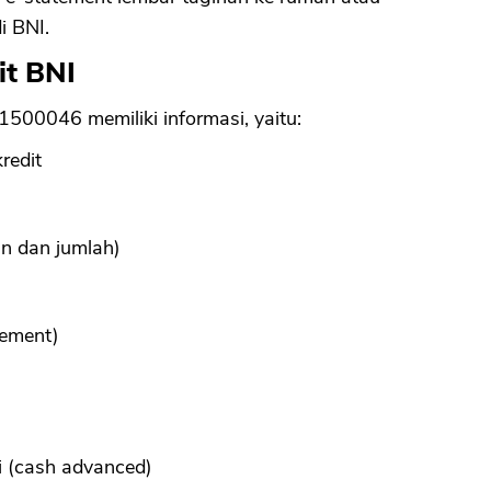
i BNI.
it BNI
1500046 memiliki informasi, yaitu:
redit
an dan jumlah)
tement)
nai (cash advanced)