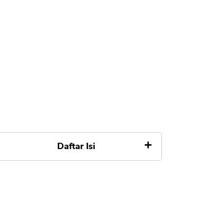
Daftar Isi
Cara Melihat Tagihan Kartu
Kredit BNI
1. BNI Mobile Banking