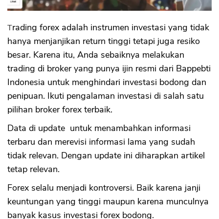
b) Isi Data
c) Pengiriman Dokumen
d) Deposit Dana
Trading forex adalah instrumen investasi yang tidak
e) Akun Demo
hanya menjanjikan return tinggi tetapi juga resiko
f) Penarikan Uang
besar. Karena itu, Anda sebaiknya melakukan
Kesimpulan
trading di broker yang punya ijin resmi dari Bappebti
Indonesia untuk menghindari investasi bodong dan
penipuan. Ikuti pengalaman investasi di salah satu
pilihan broker forex terbaik.
Data di update untuk menambahkan informasi
terbaru dan merevisi informasi lama yang sudah
tidak relevan. Dengan update ini diharapkan artikel
tetap relevan.
Forex selalu menjadi kontroversi. Baik karena janji
keuntungan yang tinggi maupun karena munculnya
banyak kasus investasi forex bodong.