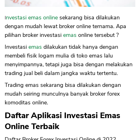
OJK
Keunggulan Produk Olymp Trade
Investasi emas online
sekarang bisa dilakukan
8. HotForex
dengan mudah lewat broker online ternama. Apa
Apakah HotForex Aman, Izin Bappebti
Tidak
pilihan broker investasi
emas
online tersebut ?
Minimum Deposit Rendah
9. XM Broker
Investasi
emas
dilakukan tidak hanya dengan
Keunggulan Produk XM Broker
membeli fisik logam mulia di toko emas lalu
Minimum Deposit Rendah
menyimpannya, tetapi juga bisa dengan melakukan
10. Exness
trading jual beli dalam jangka waktu tertentu.
Keunggulan Produk Exness
Trading emas sekarang bisa dilakukan dengan
Minimum Deposit Rendah
mudah seiring munculnya banyak broker forex
komoditas online.
Daftar Aplikasi Investasi Emas
Online Terbaik
Daftar Broker Forex Investasi Online di 2022