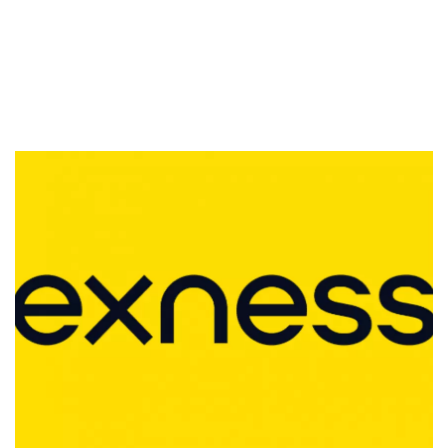
Sekuritas Saham
Bank Digital
Crypto
Assets Crypto
Exchange
Asuransi
Asuransi Jiwa
Asuransi Kesehatan
Asuransi Syariah