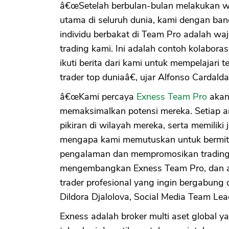
â€œSetelah berbulan-bulan melakukan w
utama di seluruh dunia, kami dengan b
individu berbakat di Team Pro adalah wa
trading kami. Ini adalah contoh kolaboras
ikuti berita dari kami untuk mempelajari
trader top duniaâ€, ujar Alfonso Cardalda
â€œKami percaya
Exness Team Pro
akan 
memaksimalkan potensi mereka. Setiap a
pikiran di wilayah mereka, serta memilik
mengapa kami memutuskan untuk bermitra
pengalaman dan mempromosikan trading
mengembangkan Exness Team Pro, dan ak
trader profesional yang ingin bergabung 
Dildora Djalolova, Social Media Team Lea
Exness adalah broker multi aset global 