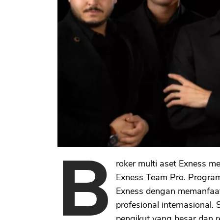
B
roker multi aset Exness 
Exness Team Pro. Program 
Exness dengan memanfaatka
profesional internasional
pengikut yang besar dan r