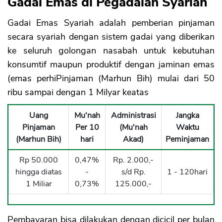
Gadai Emas di Pegadaian Syariah
Gadai Emas Syariah adalah pemberian pinjaman
secara syariah dengan sistem gadai yang diberikan
ke seluruh golongan nasabah untuk kebutuhan
konsumtif maupun produktif dengan jaminan emas
(emas perhiPinjaman (Marhun Bih) mulai dari 50
ribu sampai dengan 1 Milyar keatas
Uang
Mu'nah
Administrasi
Jangka
Pinjaman
Per 10
(Mu'nah
Waktu
(Marhun Bih)
hari
Akad)
Peminjaman
Rp 50.000
0,47%
Rp. 2.000,-
hingga diatas
-
s/d Rp.
1 - 120hari
1 Miliar
0,73%
125.000,-
Pembayaran bisa dilakukan dengan dicicil per bulan