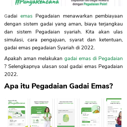
Cara Simulasi Gadai Emas di Pegadaian
Contoh Perhitungan Gadai Emas di
Pegadaian
Gadai
emas
Pegadaian menawarkan pembiayaan
Kelebihan Gadai Emas di Pegadaian
dengan sistem gadai yang aman, biaya terjangkau
Kekurangan Gadai Emas di Pegadaian
dan sistem Pegadaian syariah. Kita akan ulas
simulasi, cara pengajuan, syarat dan ketentuan,
gadai emas pegadaian Syariah di 2022.
Apakah aman melakukan
gadai emas di Pegadaian
? Selengkapnya ulasan soal gadai emas Pegadaian
2022.
Apa itu Pegadaian Gadai Emas?