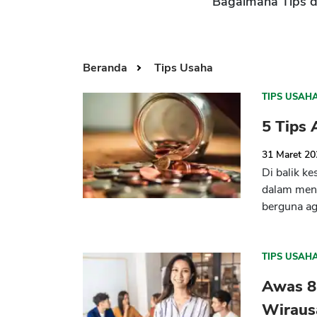
Bagaimana Tips d
Beranda
Tips Usaha
TIPS USAH
5 Tips 
31 Maret 2
Di balik k
dalam mena
berguna ag
TIPS USAH
Awas 8 
Wiraus