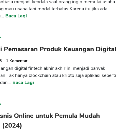
ntiasa menjadi kendala saat orang ingin memulai usaha
g mau usaha tapi modal terbatas Karena itu jika ada
...
Baca Lagi
A
gi Pemasaran Produk Keuangan Digital
3
1
Komentar
ngan digital fintech akhir akhir ini menjadi banyak
n Tak hanya blockchain atau kripto saja aplikasi seperti
dan...
Baca Lagi
A
isnis Online untuk Pemula Mudah
 (2024)