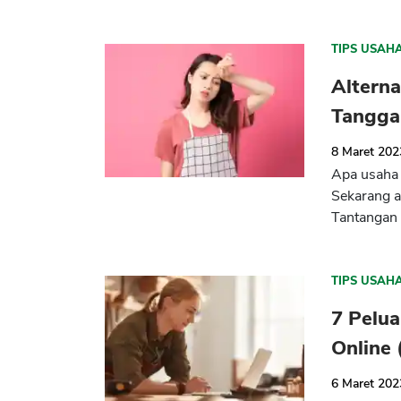
TIPS USAH
Altern
Tangga
8 Maret 202
Apa usaha 
Sekarang a
Tantangan 
TIPS USAH
7 Pelua
Online 
6 Maret 202