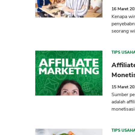
16 Maret 2
Kenapa wir
penyebabny
seorang wi
TIPS USAH
Affilia
Monetis
15 Maret 2
Sumber pen
adalah aff
monetisasi
TIPS USAH