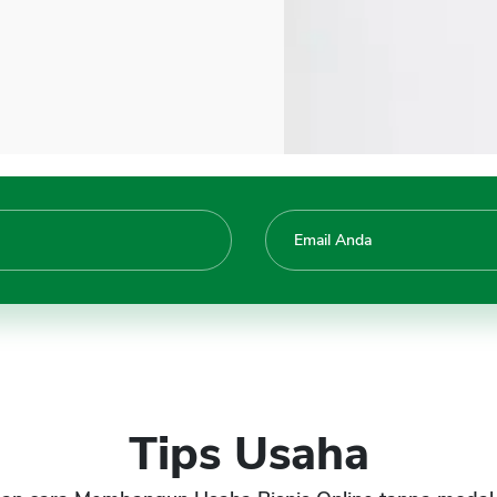
Tips Usaha