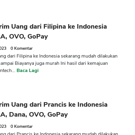
rim Uang dari Filipina ke Indonesia
CA, OVO, GoPay
2023
0
Komentar
ang dari Filipina ke Indonesia sekarang mudah dilakukan
sampai Biayanya juga murah Ini hasil dari kemajuan
intech...
Baca Lagi
CANCEL
OK
rim Uang dari Prancis ke Indonesia
CA, Dana, OVO, GoPay
2023
0
Komentar
ang dari Prancis ke Indonesia sekarang mudah dilakukan