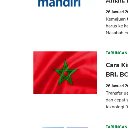
Aman,
26 Januari 
Kemajuan t
harus ke k
Nasabah cu
TABUNGAN
Cara Ki
BRI, B
26 Januari 
Transfer u
dan cepat 
teknologi f
TABUNGAN