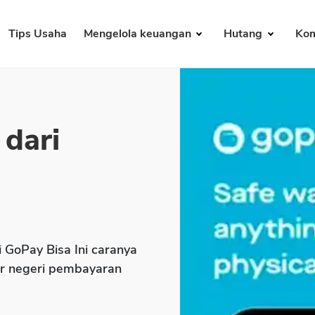
Tips Usaha
Mengelola keuangan
Hutang
Kom
 dari
i GoPay Bisa Ini caranya
uar negeri pembayaran