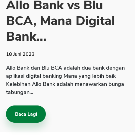
Allo Bank vs Blu
Sekuritas Saham
BCA, Mana Digital
Bank Digital
Crypto
Bank...
Assets Crypto
Exchange
18 Juni 2023
Asuransi
Allo Bank dan Blu BCA adalah dua bank dengan
Asuransi Jiwa
aplikasi digital banking Mana yang lebih baik
Kelebihan Allo Bank adalah menawarkan bunga
Asuransi Kesehatan
tabungan...
Asuransi Syariah
Baca Lagi