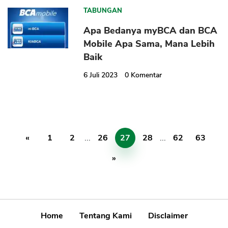
TABUNGAN
Apa Bedanya myBCA dan BCA
Mobile Apa Sama, Mana Lebih
Baik
6 Juli 2023
0
Komentar
«
1
2
...
26
27
28
...
62
63
»
Home
Tentang Kami
Disclaimer