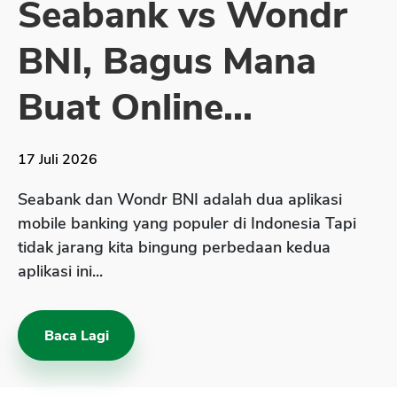
Seabank vs Wondr
Sekuritas Saham
BNI, Bagus Mana
Bank Digital
Crypto
Buat Online...
Assets Crypto
Exchange
17 Juli 2026
Asuransi
Seabank dan Wondr BNI adalah dua aplikasi
Asuransi Jiwa
mobile banking yang populer di Indonesia Tapi
tidak jarang kita bingung perbedaan kedua
Asuransi Kesehatan
aplikasi ini...
Asuransi Syariah
Baca Lagi