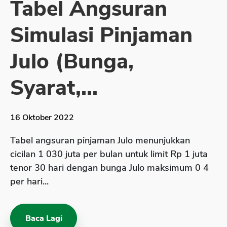
Tabel Angsuran
Sekuritas Saham
Simulasi Pinjaman
Bank Digital
Crypto
Julo (Bunga,
Assets Crypto
Syarat,...
Exchange
Asuransi
16 Oktober 2022
Asuransi Jiwa
Tabel angsuran pinjaman Julo menunjukkan
Asuransi Kesehatan
cicilan 1 030 juta per bulan untuk limit Rp 1 juta
Asuransi Syariah
tenor 30 hari dengan bunga Julo maksimum 0 4
per hari...
Baca Lagi