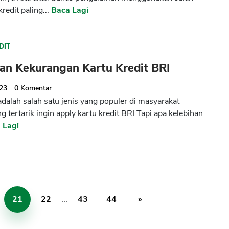
kredit paling...
Baca Lagi
DIT
han Kekurangan Kartu Kredit BRI
023
0
Komentar
adalah salah satu jenis yang populer di masyarakat
 tertarik ingin apply kartu kredit BRI Tapi apa kelebihan
 Lagi
21
22
...
43
44
»