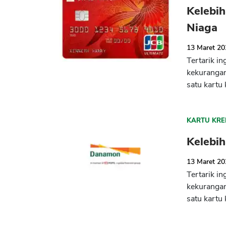
Kelebi
Niaga
13 Maret 2
Tertarik i
kekuranga
satu kartu 
KARTU KRE
Kelebi
13 Maret 2
Tertarik i
kekuranga
satu kartu 