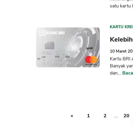
satu kartu 
KARTU KRE
Kelebi
10 Maret 2
Kartu BRI 
Banyak yang
dan...
Baca
«
1
2
...
20