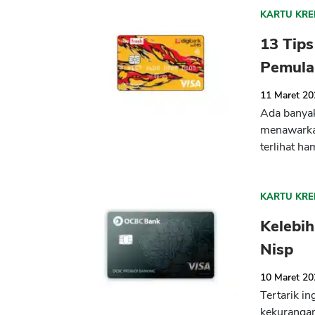
KARTU KRE
13 Tips
Pemula
11 Maret 2
Ada banyak 
menawarkan
terlihat ha
KARTU KRE
Kelebi
Nisp
10 Maret 2
Tertarik i
kekuranga