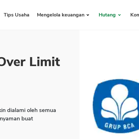
Tips Usaha
Mengelola keuangan
Hutang
Kom
Over Limit
gkin dialami oleh semua
 nyaman buat