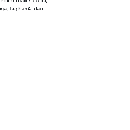
it terbaik saat ini,
nga, tagihanÂ dan