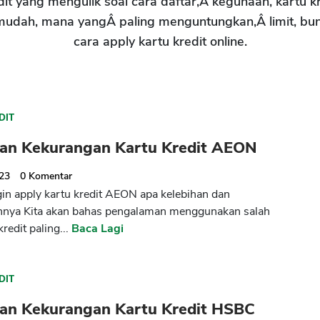
t yang mengulik soal cara daftar,Â kegunaan, kartu kred
mudah, mana yangÂ paling menguntungkan,Â limit, bu
cara apply kartu kredit online.
DIT
han Kekurangan Kartu Kredit AEON
023
0
Komentar
ngin apply kartu kredit AEON apa kelebihan dan
nnya Kita akan bahas pengalaman menggunakan salah
kredit paling...
Baca Lagi
DIT
han Kekurangan Kartu Kredit HSBC