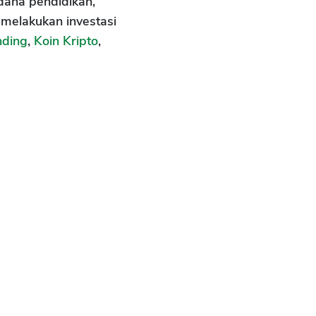
dana pendidikan,
 melakukan investasi
nding
,
Koin Kripto
,