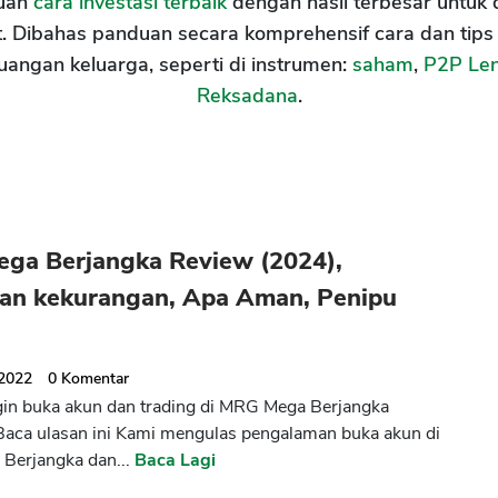
uan
cara investasi terbaik
dengan hasil terbesar untuk 
. Dibahas panduan secara komprehensif cara dan tips
uangan keluarga, seperti di instrumen:
saham
,
P2P Le
Reksadana
.
ga Berjangka Review (2024),
han kekurangan, Apa Aman, Penipu
 2022
0
Komentar
ngin buka akun dan trading di MRG Mega Berjangka
Baca ulasan ini Kami mengulas pengalaman buka akun di
Berjangka dan...
Baca Lagi