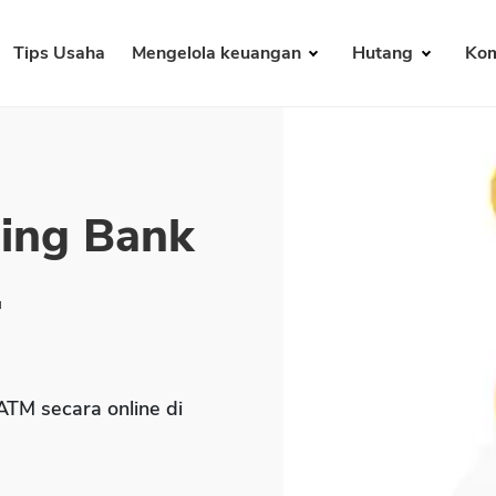
Tips Usaha
Mengelola keuangan
Hutang
Kom
ning Bank
.
TM secara online di