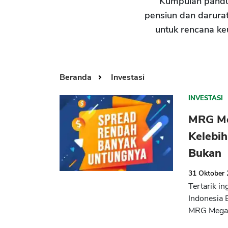
Kumpulan pand
pensiun dan darurat
untuk rencana ke
Beranda
Investasi
INVESTASI
MRG Me
Kelebi
Bukan
31 Oktober
Tertarik i
Indonesia 
MRG Mega 