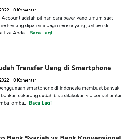
 2022
0
Komentar
l Account adalah pilihan cara bayar yang umum saat
ine Penting dipahami bagi mereka yang jual beli di
e Jika Anda...
Baca Lagi
udah Transfer Uang di Smartphone
 2022
0
Komentar
penggunaan smartphone di Indonesia membuat banyak
rbankan sekarang sudah bisa dilakukan via ponsel pintar
omba lomba...
Baca Lagi
o Bank Syariah vs Bank Konvensional,