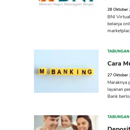
28 Oktober
BNI Virtua
belanja onl
marketplac
TABUNGAN
Cara M
27 Oktober
Maraknya 
layanan pe
Bank berl
TABUNGAN
Deposit