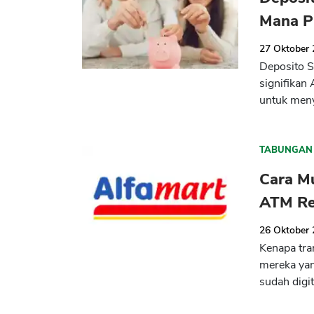
Mana Pi
27 Oktober
Deposito S
signifikan
untuk meny
TABUNGAN
Cara M
ATM Re
26 Oktober
Kenapa tra
mereka ya
sudah digi