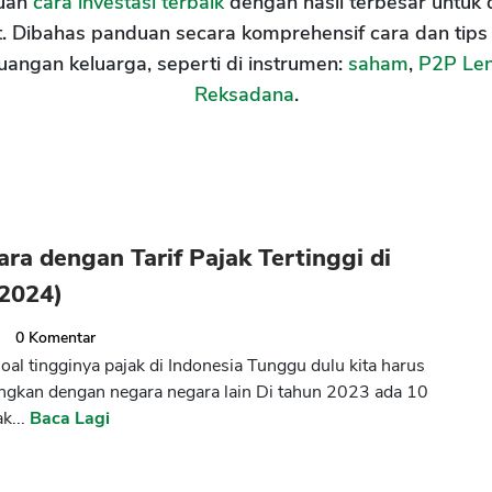
uan
cara investasi terbaik
dengan hasil terbesar untuk 
. Dibahas panduan secara komprehensif cara dan tips
uangan keluarga, seperti di instrumen:
saham
,
P2P Le
Reksadana
.
ra dengan Tarif Pajak Tertinggi di
(2024)
3
0
Komentar
oal tingginya pajak di Indonesia Tunggu dulu kita harus
gkan dengan negara negara lain Di tahun 2023 ada 10
k...
Baca Lagi