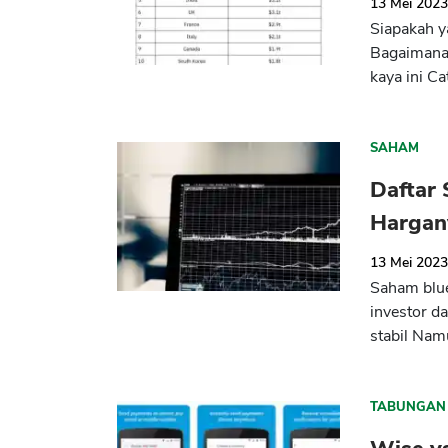
13 Mei 202
Siapakah y
Bagaimana 
kaya ini Ca
SAHAM
Daftar
Hargan
13 Mei 202
Saham blu
investor d
stabil Namu
TABUNGAN