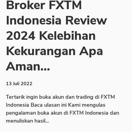
Broker FXTM
Sekuritas Saham
Indonesia Review
Bank Digital
Crypto
2024 Kelebihan
Assets Crypto
Kekurangan Apa
Exchange
Asuransi
Aman...
Asuransi Jiwa
Asuransi Kesehatan
13 Juli 2022
Asuransi Syariah
Tertarik ingin buka akun dan trading di FXTM
Indonesia Baca ulasan ini Kami mengulas
pengalaman buka akun di FXTM Indonesia dan
menuliskan hasil...