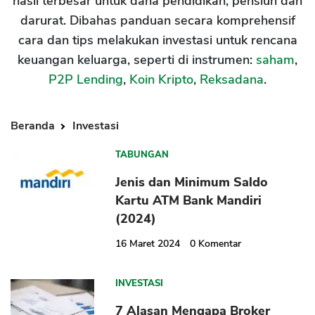
hasil terbesar untuk dana pendidikan, pensiun dan
darurat. Dibahas panduan secara komprehensif
cara dan tips melakukan investasi untuk rencana
keuangan keluarga, seperti di instrumen:
saham
,
P2P Lending
,
Koin Kripto
,
Reksadana
.
Beranda
Investasi
TABUNGAN
Jenis dan Minimum Saldo
Kartu ATM Bank Mandiri
(2024)
16 Maret 2024
0
Komentar
INVESTASI
7 Alasan Mengapa Broker