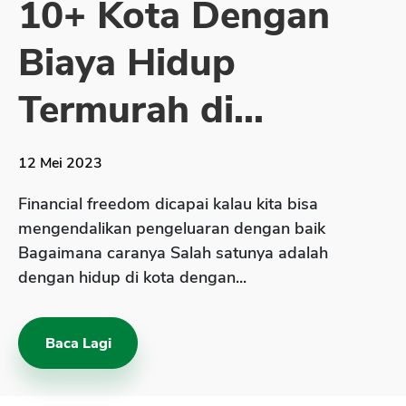
10+ Kota Dengan
Sekuritas Saham
Biaya Hidup
Bank Digital
Crypto
Termurah di...
Assets Crypto
Exchange
12 Mei 2023
Asuransi
Financial freedom dicapai kalau kita bisa
Asuransi Jiwa
mengendalikan pengeluaran dengan baik
Bagaimana caranya Salah satunya adalah
Asuransi Kesehatan
dengan hidup di kota dengan...
Asuransi Syariah
Baca Lagi