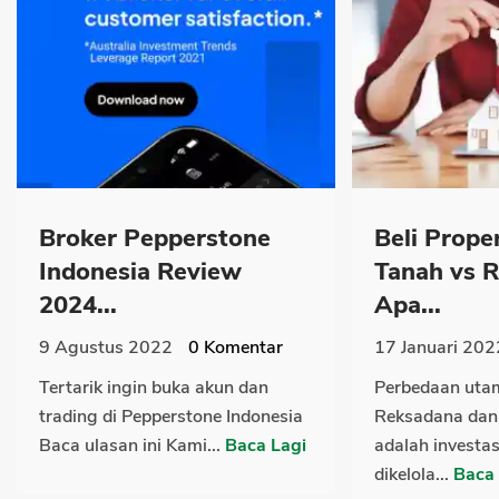
Broker Pepperstone
Beli Prope
Indonesia Review
Tanah vs 
2024...
Apa...
9 Agustus 2022
0
Komentar
17 Januari 202
Tertarik ingin buka akun dan
Perbedaan uta
trading di Pepperstone Indonesia
Reksadana da
Baca ulasan ini Kami...
Baca Lagi
adalah investa
dikelola...
Baca 