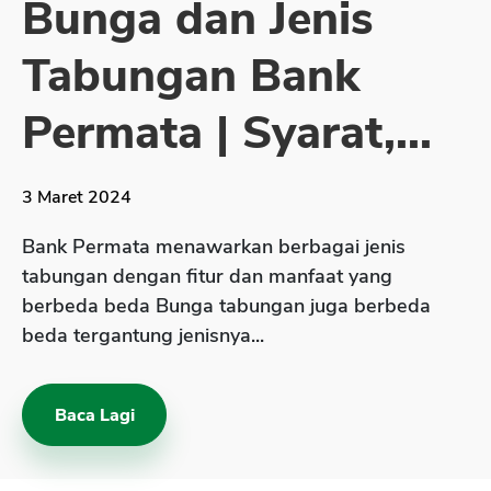
Bunga dan Jenis
Sekuritas Saham
Tabungan Bank
Bank Digital
Crypto
Permata | Syarat,...
Assets Crypto
Exchange
3 Maret 2024
Asuransi
Bank Permata menawarkan berbagai jenis
Asuransi Jiwa
tabungan dengan fitur dan manfaat yang
berbeda beda Bunga tabungan juga berbeda
Asuransi Kesehatan
beda tergantung jenisnya...
Asuransi Syariah
Baca Lagi