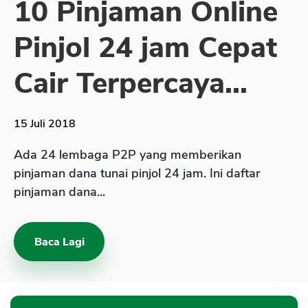
10 Pinjaman Online
Sekuritas Saham
Pinjol 24 jam Cepat
Bank Digital
Crypto
Cair Terpercaya...
Assets Crypto
Exchange
15 Juli 2018
Asuransi
Ada 24 lembaga P2P yang memberikan
Asuransi Jiwa
pinjaman dana tunai pinjol 24 jam. Ini daftar
pinjaman dana...
Asuransi Kesehatan
Asuransi Syariah
Baca Lagi