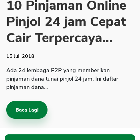
10 Pinjaman Online
Sekuritas Saham
Pinjol 24 jam Cepat
Bank Digital
Crypto
Cair Terpercaya...
Assets Crypto
Exchange
15 Juli 2018
Asuransi
Ada 24 lembaga P2P yang memberikan
Asuransi Jiwa
pinjaman dana tunai pinjol 24 jam. Ini daftar
pinjaman dana...
Asuransi Kesehatan
Asuransi Syariah
Baca Lagi