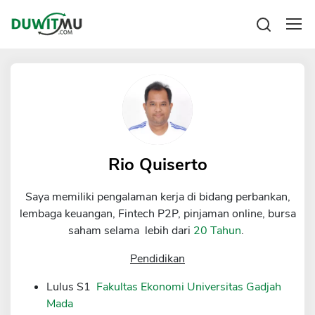
Tabungan
Reksadana
Emas
Pengeluaran
Saham
Asuransi
Kartu Kredit
Bitcoin
Rencana Keuangan
KPR
Investasi
Pinjaman
Rio Quiserto
Mengelola keuangan
KTA
Kartu Kredit
Saya memiliki pengalaman kerja di bidang perbankan,
Pinjaman Online
KTA
lembaga keuangan, Fintech P2P, pinjaman online, bursa
Hutang
saham selama lebih dari
20 Tahun
.
KPR
Kredit Usaha
Pendidikan
Pinjaman Online
Lulus S1
Fakultas Ekonomi Universitas Gadjah
Mada
Broker Forex