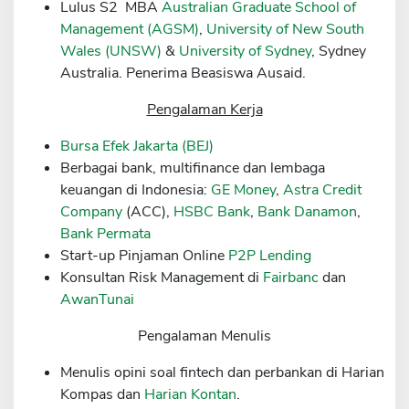
Lulus S2 MBA
Australian Graduate School of
Sekuritas Saham
Management (AGSM)
,
University of New South
Wales (UNSW)
&
University of Sydney
, Sydney
Bank Digital
Australia. Penerima Beasiswa Ausaid.
Crypto
Pengalaman Kerja
Assets Crypto
Bursa Efek Jakarta (BEJ)
Exchange
Berbagai bank, multifinance dan lembaga
Asuransi
keuangan di Indonesia:
GE Money
,
Astra Credit
Company
(ACC),
HSBC Bank
,
Bank Danamon
,
Asuransi Jiwa
Bank Permata
Asuransi Kesehatan
Start-up Pinjaman Online
P2P Lending
Konsultan Risk Management di
Fairbanc
dan
Asuransi Syariah
AwanTunai
Pengalaman Menulis
Menulis opini soal fintech dan perbankan di Harian
Kompas dan
Harian Kontan
.