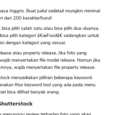
hasa Inggris. Buat judul sedetail mungkin minimal
ri dari 200 karakter/huruf.
, bisa pilih salah satu atau bisa pilih dua-duanya.
bisa pilih kategori â€œFoodâ€ sedangkan untuk
isi dengan kategori yang sesuai.
lease atau property release. Jika foto yang
ajib menyertakan file model release. Namun jika
innya, wajib menyertakan file property release.
rstock menyediakan pilihan beberapa keyword.
 gunakan fitur keyword tool yang ada pada menu
at bisa dilihat banyak orang.
Shutterstock
nya menunggu review terhadap foto yang akan