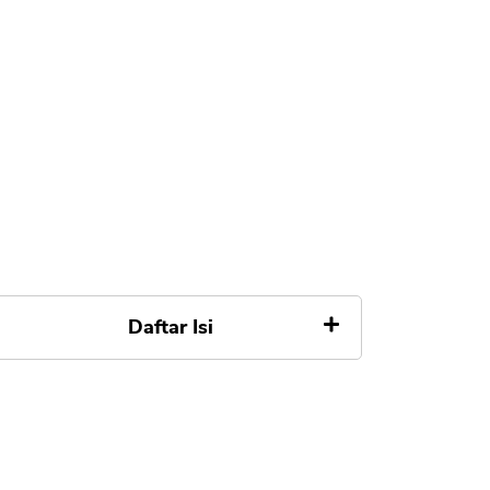
Daftar Isi
Apa itu Shutterstock
Apakah Shutterstock Aman dan
Betul - Betul Membayar