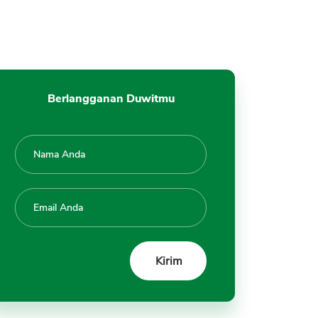
Ketentuan Pembayaran Komisi
a. Siklus Pembayaran
b. Perhitungan Pembayaran
c. Proses Pembayaran
d. Status Pembayaran
Berlangganan Duwitmu
Menerima Pembayaran Uang dari
Shutterstock
a. Buka Akun Paypal
b. Ketentuan Penghasilan
Minimum Bisa Terima
Pembayaran
c. Terima Pembayaran di
PayPal
d. Transfer dari PayPal ke
Rekening Bank agar Dana Bisa
Ditarik