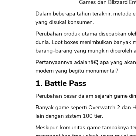
Games dan Blizzard Ent
Dalam beberapa tahun terakhir, metode e
yang disukai konsumen.
Perubahan produk utama disebabkan oleh
dunia. Loot boxes menimbulkan banyak m
barang-barang yang mungkin diperoleh a
Pertanyaannya adalahâ€¦ apa yang akan
modern yang begitu monumental?
1. Battle Pass
Perubahan besar dalam sejarah game dimu
Banyak game seperti Overwatch 2 dan Ha
lain dengan sistem 100 tier.
Meskipun komunitas game tampaknya terbag
menggantikan free unlock, yang mulai m