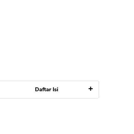
Daftar Isi
1. Battle Pass
2. Coin Based Services
3. Gacha Service: