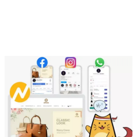
Kesimpulan
Sekuritas Saham
Bank Digital
Crypto
Assets Crypto
Exchange
Asuransi
Asuransi Jiwa
Asuransi Kesehatan
Asuransi Syariah