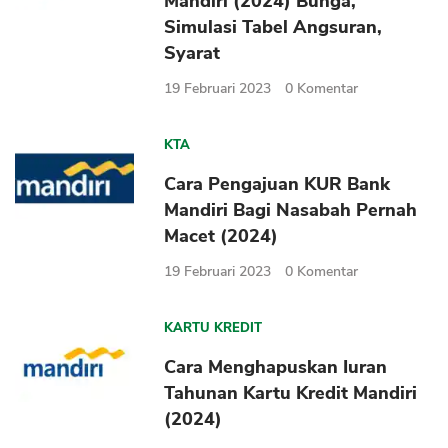
Mandiri (2024) Bunga,
Sekuritas Saham
Simulasi Tabel Angsuran,
Syarat
Bank Digital
Crypto
19 Februari 2023
0
Komentar
Assets Crypto
KTA
Exchange
Cara Pengajuan KUR Bank
Asuransi
Mandiri Bagi Nasabah Pernah
Macet (2024)
Asuransi Jiwa
19 Februari 2023
0
Komentar
Asuransi Kesehatan
Asuransi Syariah
KARTU KREDIT
Cara Menghapuskan Iuran
Tahunan Kartu Kredit Mandiri
(2024)