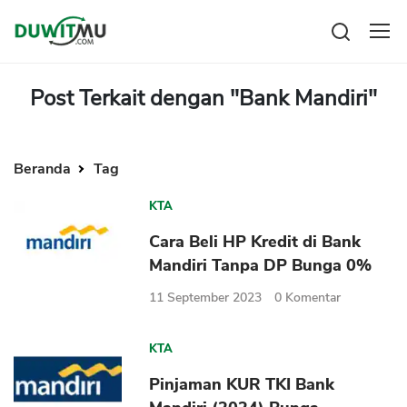
Tabungan
Reksadana
Post Terkait dengan "Bank Mandiri"
Emas
Pengeluaran
Saham
Asuransi
Kartu Kredit
Beranda
Tag
Bitcoin
Rencana Keuangan
KPR
Investasi
Pinjaman
KTA
Mengelola keuangan
KTA
Cara Beli HP Kredit di Bank
Kartu Kredit
Pinjaman Online
Mandiri Tanpa DP Bunga 0%
KTA
Hutang
11 September 2023
0
Komentar
KPR
Kredit Usaha
KTA
Pinjaman Online
Pinjaman KUR TKI Bank
Broker Forex