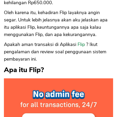
Tambahan Biaya. Kalau Gak Pakai, Agak
kehilangan Rp650.000.
Ribet.
Oleh karena itu, kehadiran Flip layaknya angin
2. Kalau Ada Kegagalan Transaksi,
Pengembalian Uang Lumayan Lama
segar. Untuk lebih jelasnya akan aku jelaskan apa
3. Proses Manual Bikin Orang Gampang
itu aplikasi Flip, keuntungannya apa saja kalau
Salah Kirim
menggunakan Flip, dan apa kekurangannya.
4. Layanan Customer Support Kadang
Lambat
Apakah aman transaksi di Aplikasi
Flip
? Ikut
5. Tidak 24 jam Penuh untuk Semua Bank
Pakai Aplikasi Flip Worth It Gak Ya?
pengalaman dan review soal penggunaan sistem
pembayaran ini.
Apa itu Flip?