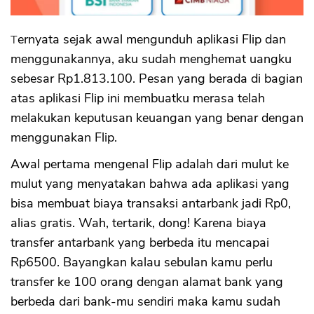
Biaya Admin Bulanan di Flip
Apa Bisa Pinjam Uang di Flip
Ternyata sejak awal mengunduh aplikasi Flip dan
Apa Bisa Saldo Flip Dicairkan
menggunakannya, aku sudah menghemat uangku
Kelebihan Flip
sebesar Rp1.813.100. Pesan yang berada di bagian
1. Bebas Biaya Transfer Antarbank
atas aplikasi Flip ini membuatku merasa telah
2. Biaya Top Up Listrik yang Lebih Murah
melakukan keputusan keuangan yang benar dengan
Daripada Beli di Tempat Lain
menggunakan Flip.
3. Kemudahan Membayar Tagihan Internet
4. Setiap Transaksi Akan Terakumulasi jadi
Awal pertama mengenal Flip adalah dari mulut ke
Saldo DutaMoney dan Koin Flip
mulut yang menyatakan bahwa ada aplikasi yang
5. Bisa Transfer ke Luar Negeri (Flip Globe)
6. Tampilan Aplikasi Simpel dan Gampang
bisa membuat biaya transaksi antarbank jadi Rp0,
Dipakai
alias gratis. Wah, tertarik, dong! Karena biaya
7. Ada Riwayat Transaksi yang Rapi hingga
transfer antarbank yang berbeda itu mencapai
Bisa Transaksi dengan Data Histori
Transaksi Sebelumnya
Rp6500. Bayangkan kalau sebulan kamu perlu
8. Bisa Bayar Berbagai Macam Tagihan
transfer ke 100 orang dengan alamat bank yang
Kekurangan Flip
berbeda dari bank-mu sendiri maka kamu sudah
1. Kalau Pakai Kode Virtual Account, Ada