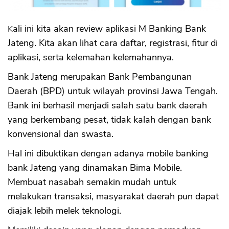
Sekuritas Saham
Bank Digital
Kali ini kita akan review aplikasi M Banking Bank
Jateng. Kita akan lihat cara daftar, registrasi, fitur di
Crypto
aplikasi, serta kelemahan kelemahannya.
Assets Crypto
Bank Jateng merupakan Bank Pembangunan
Exchange
Daerah (BPD) untuk wilayah provinsi Jawa Tengah.
Asuransi
Bank ini berhasil menjadi salah satu bank daerah
yang berkembang pesat, tidak kalah dengan bank
Asuransi Jiwa
konvensional dan swasta.
Asuransi Kesehatan
Hal ini dibuktikan dengan adanya mobile banking
Asuransi Syariah
bank Jateng yang dinamakan Bima Mobile.
Membuat nasabah semakin mudah untuk
melakukan transaksi, masyarakat daerah pun dapat
diajak lebih melek teknologi.