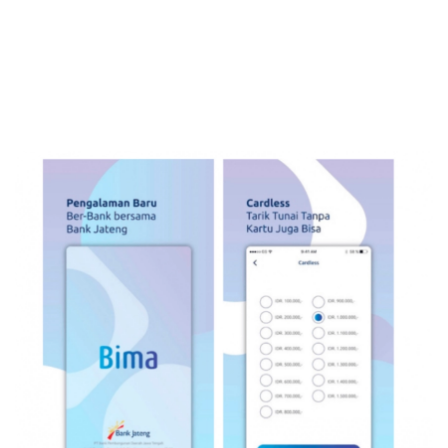
Kartu Kredit
KPR
KTA
Pinjaman Online
Pinjaman
Kartu Kredit
KTA
KPR
Kredit Usaha
Pinjaman Online
Broker Forex