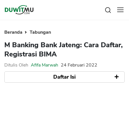
Tabungan
Reksadana
Beranda
Tabungan
Emas
M Banking Bank Jateng: Cara Daftar,
Saham
Registrasi BIMA
Bitcoin
Ditulis Oleh
Afifa Marwah
24 Februari 2022
Daftar Isi
Pengeluaran
Asuransi
Rencana Keuangan