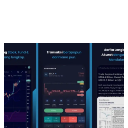
1. Rekening RDN
Sekuritas Saham
2. Rekening Saham Syariah
Bank Digital
Crypto
Assets Crypto
Exchange
Asuransi
Asuransi Jiwa
Asuransi Kesehatan
Asuransi Syariah