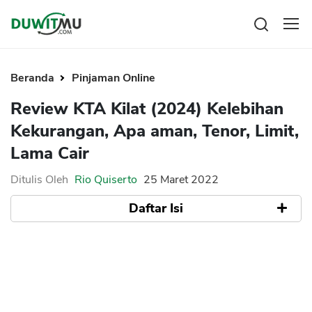
Tabungan
Reksadana
Beranda
Pinjaman Online
Emas
Pengeluaran
Review KTA Kilat (2024) Kelebihan
Saham
Asuransi
Kekurangan, Apa aman, Tenor, Limit,
Kartu Kredit
Bitcoin
Rencana Keuangan
Lama Cair
KPR
Investasi
Pinjaman
Mengelola keuangan
KTA
Ditulis Oleh
Rio Quiserto
25 Maret 2022
Kartu Kredit
Pinjaman Online
Daftar Isi
KTA
Hutang
KPR
Apa itu Aplikasi Pinjol KTA Kilat
Kredit Usaha
Aplikasi KTA Kilat Apakah Aman, Terdaftar
di OJK, Legal atau Ilegal
Pinjaman Online
Limit Pinjaman dan Tenor
Broker Forex