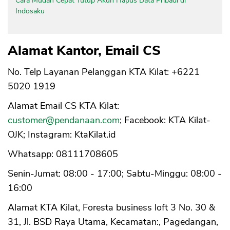
Cara Mudah Cepat Tutup Akun Hapus Data Pribadi di
Indosaku
Alamat Kantor, Email CS
No. Telp Layanan Pelanggan KTA Kilat: +6221
5020 1919
Alamat Email CS KTA Kilat:
CANCEL
OK
customer@pendanaan.com
; Facebook: KTA Kilat-
OJK; Instagram: KtaKilat.id
Whatsapp: 08111708605
Senin-Jumat: 08:00 - 17:00; Sabtu-Minggu: 08:00 -
16:00
Alamat KTA Kilat, Foresta business loft 3 No. 30 &
31, Jl. BSD Raya Utama, Kecamatan:, Pagedangan,