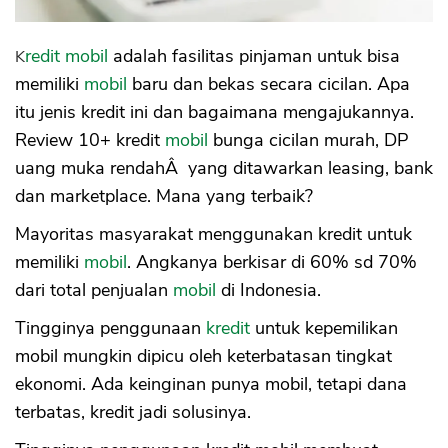
13. Blibli
14. Bukalapak
Kredit mobil
adalah fasilitas pinjaman untuk bisa
Resiko Kredit Mobil
memiliki
mobil
baru dan bekas secara cicilan. Apa
Penagihan
itu jenis kredit ini dan bagaimana mengajukannya.
Tarikan Kendaraan Jaminan
Restrukturisasi Kredit
Review 10+ kredit
mobil
bunga cicilan murah, DP
Cara Restruktur
uang muka rendahÂ yang ditawarkan leasing, bank
Pertimbangan Bank, Leasing
dan marketplace. Mana yang terbaik?
Regulasi OJK
Tips Mengajukan Kredit
Mayoritas masyarakat menggunakan kredit untuk
A. Produknya Cocok
memiliki
mobil
. Angkanya berkisar di 60% sd 70%
B. Kemampuan Pembayaran
dari total penjualan
mobil
di Indonesia.
C. Siapkan DP
Tingginya penggunaan
kredit
untuk kepemilikan
D. Pinjam di Lembaga Resmi
E. Restrukturisasi
mobil mungkin dipicu oleh keterbatasan tingkat
F. Jaga BI Checking
ekonomi. Ada keinginan punya mobil, tetapi dana
G. Simulasi Kredit Mobil Bekas Baru
terbatas, kredit jadi solusinya.
Tanya Jawab Kredit Mobil