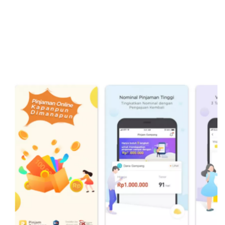
Sekuritas Saham
Bank Digital
Crypto
Assets Crypto
Exchange
Asuransi
Asuransi Jiwa
Asuransi Kesehatan
Asuransi Syariah