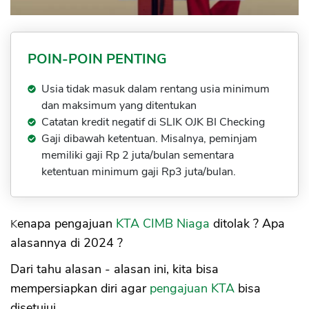
16. Pernah Ditolak Sebelumnya Dibawah 3
Bulan
Tips dan Cara Mengatasi Penolakan KTA
CIMB Niaga
POIN-POIN PENTING
Usia tidak masuk dalam rentang usia minimum
dan maksimum yang ditentukan
Catatan kredit negatif di SLIK OJK BI Checking
Gaji dibawah ketentuan. Misalnya, peminjam
memiliki gaji Rp 2 juta/bulan sementara
ketentuan minimum gaji Rp3 juta/bulan.
Kenapa pengajuan
KTA CIMB Niaga
ditolak ? Apa
alasannya di 2024 ?
Dari tahu alasan - alasan ini, kita bisa
mempersiapkan diri agar
pengajuan KTA
bisa
disetujui.