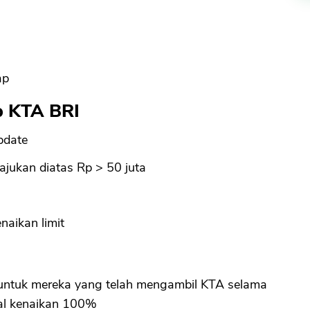
ap
p KTA BRI
pdate
jukan diatas Rp > 50 juta
naikan limit
untuk mereka yang telah mengambil KTA selama
al kenaikan 100%