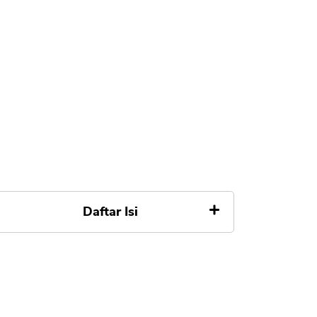
Daftar Isi
1. Hubungi Call Center BRI KTA
2. Syarat Pengajuan Top Up KTA
BRI