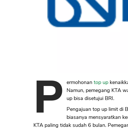
P
ermohonan
top up
kenaikka
Namun, pemegang KTA waji
up bisa disetujui BRI.
Pengajuan top up limit di
biasanya mensyaratkan ke
KTA paling tidak sudah 6 bulan. Pemegang