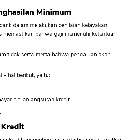
nghasilan Minimum
 bank dalam melakukan penilaian kelayakan
arus memastikan bahwa gaji memenuhi ketentuan
um tidak serta merta bahwa pengajuan akan
- hal berikut, yaitu:
yar cicilan angsuran kredit
.
 Kredit
ya kredit. Ini penting agar kita bisa mendapatkan