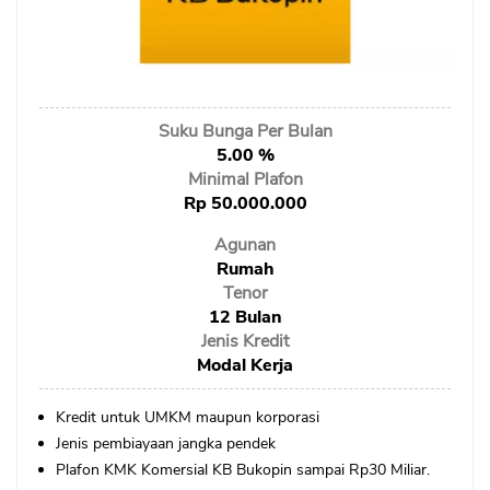
Sekuritas Saham
Bank Digital
Crypto
Suku Bunga Per Bulan
Assets Crypto
5.00 %
Exchange
Minimal Plafon
Rp 50.000.000
Asuransi
Agunan
Rumah
Asuransi Jiwa
Tenor
Asuransi Kesehatan
12 Bulan
Jenis Kredit
Asuransi Syariah
Modal Kerja
Kredit untuk UMKM maupun korporasi
Jenis pembiayaan jangka pendek
Plafon KMK Komersial KB Bukopin sampai Rp30 Miliar.