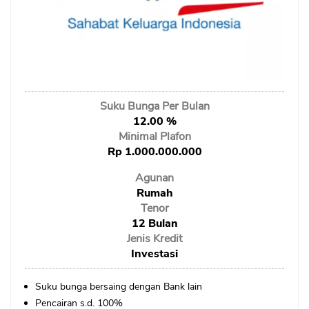
Sekuritas Saham
Bank Digital
Crypto
Assets Crypto
Suku Bunga Per Bulan
Exchange
12.00 %
Minimal Plafon
Asuransi
Rp 1.000.000.000
Asuransi Jiwa
Agunan
Asuransi Kesehatan
Rumah
Tenor
Asuransi Syariah
12 Bulan
Jenis Kredit
Investasi
Suku bunga bersaing dengan Bank lain
Pencairan s.d. 100%