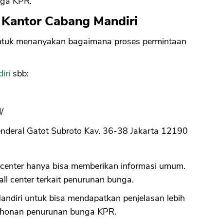
nga KPR.
n Kantor Cabang Mandiri
CANCEL
OK
u untuk menanyakan bagaimana proses permintaan
iri
sbb:
/
Jenderal Gatot Subroto Kav. 36-38 Jakarta 12190
 center hanya bisa memberikan informasi umum.
ll center terkait penurunan bunga.
andiri untuk bisa mendapatkan penjelasan lebih
mohonan penurunan bunga KPR.