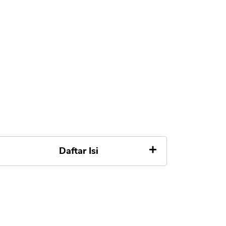
Daftar Isi
1. Pantau Suku Bunga BI Rate
2. Cek Bunga KPR di Market
3. Putuskan untuk Minta Turun