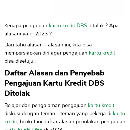
14. Usaha Tidak Bisa Diverifikasi
15. Tempat Bekerja Tidak Bisa Diverifikasi
16. Hasil Credit Score Rendah
Kenapa pengajuan
kartu kredit DBS
ditolak ? Apa
17. Pernah Ditolak Sebelumnya Dibawah 3
Bulan
alasannya di 2023 ?
Dari tahu alasan - alasan ini, kita bisa
mempersiapkan diri agar pengajuan
kartu kredit
bisa disetujui.
Daftar Alasan dan Penyebab
Pengajuan Kartu Kredit DBS
Ditolak
Belajar dari pengalaman pengajuan
kartu kredit
,
diskusi dengan teman - teman yang bekerja di
kartu
kredit
, berikut ini daftar alasan penolakan pengajuan
kartu kredit DBS
di 2023: