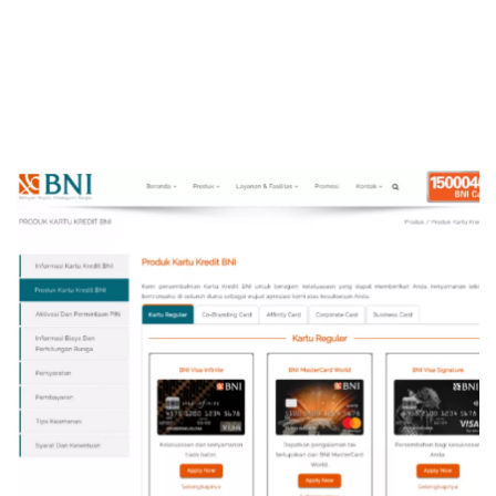
di Kartu Kredit BNI
Sekuritas Saham
a. Hubungi Call Center Kartu Kredit BNI
Bank Digital
b. Buat Surat Resmi Pengajuan
b. Mulai Diberikan NPL 90 Hari Terlambat
Crypto
c. Pilih Jenis Keringanan
d. Sifatnya Pengajuan ke BNI, Bisa Disetujui
Assets Crypto
Bisa Tidak
Exchange
e. Evaluasi oleh BNI
Jenis Program Keringanan
Asuransi
a. Restrukturisasi Menjadi Cicilan Tetap
b. Diskon Bunga, Seluruh Tagihan Wajib
Asuransi Jiwa
Lunas
Asuransi Kesehatan
c. Pokok Tagihan Tidak Dipotong
Contoh Formulir Permohonan Pelonggaran
Asuransi Syariah
Tagihan Kartu Kredit BNI
a. Data Wajib Diisi
b. Membuat Pernyataan
c. Skema Pelonggaran
d. Dokumen Pendukung
e. Setuju atas Tindakan Bank