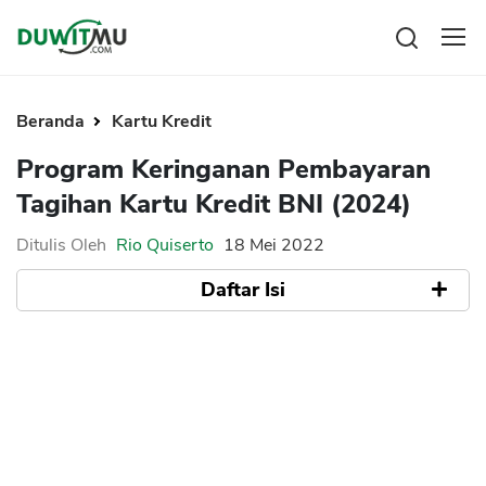
Tabungan
Reksadana
Beranda
Kartu Kredit
Emas
Pengeluaran
Program Keringanan Pembayaran
Saham
Asuransi
Tagihan Kartu Kredit BNI (2024)
Kartu Kredit
Bitcoin
Rencana Keuangan
KPR
Investasi
Ditulis Oleh
Rio Quiserto
18 Mei 2022
Pinjaman
Mengelola keuangan
KTA
Daftar Isi
Kartu Kredit
Pinjaman Online
KTA
Hutang
Apa itu Pelonggaran Pembayaran Kartu
KPR
Kredit BNI
Manfaat Ikut Program Keringanan Kartu
Kredit Usaha
Kredit BNI
Pinjaman Online
Syarat dan Ketentuan
Cara Pengajuan Pelonggaran Pembayaran
Broker Forex