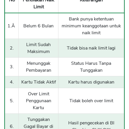
No
Penolakan Naik
Keterangan
Limit
Bank punya ketentuan
1.Â
Belum 6 Bulan
minimum keanggotaan untuk
naik limit
Limit Sudah
2.
Tidak bisa naik limit lagi
Maksimum
Menunggak
Status Harus Tanpa
3.
Pembayaran
Tunggakan
4.
Kartu Tidak Aktif
Kartu harus digunakan
Over Limit
5.
Penggunaan
Tidak boleh over limit
Kartu
Tunggakan
Hasil pengecekan di BI
6.
Gagal Bayar di