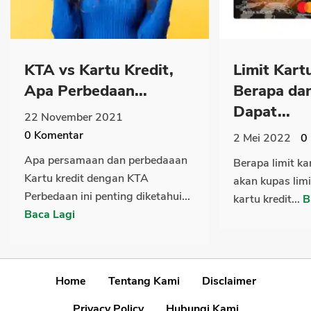
KTA vs Kartu Kredit,
Limit Kart
Apa Perbedaan...
Berapa da
Dapat...
22 November 2021
0
Komentar
2 Mei 2022
0
Apa persamaan dan perbedaaan
Berapa limit ka
Kartu kredit dengan KTA
akan kupas limi
Perbedaan ini penting diketahui...
kartu kredit...
B
Baca Lagi
Home
Tentang Kami
Disclaimer
Privacy Policy
Hubungi Kami