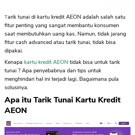
Sekuritas Saham
Bank Digital
Tarik tunai di kartu kredit AEON adalah salah satu
fitur penting yang sangat membantu konsumen
Crypto
saat membutuhkan uang kas. Namun, tidak jarang
Assets Crypto
fitur cash advanced atau tarik tunai, tidak bisa
Exchange
dipakai.
Asuransi
Kenapa
kartu kredit AEON
tidak bisa untuk tarik
tunai ? Apa penyebabnya dan tips untuk
Asuransi Jiwa
menghindari hal ini terjadi lagi. Bagaimana pula
Asuransi Kesehatan
solusinya.
Asuransi Syariah
Apa itu Tarik Tunai Kartu Kredit
AEON