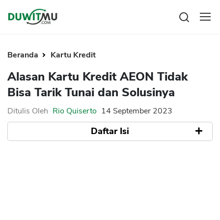
Tabungan
Reksadana
Beranda
Kartu Kredit
Emas
Alasan Kartu Kredit AEON Tidak
Saham
Bisa Tarik Tunai dan Solusinya
Bitcoin
Ditulis Oleh
Rio Quiserto
14 September 2023
Daftar Isi
Pengeluaran
Asuransi
Rencana Keuangan