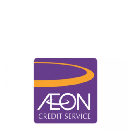
Kartu Kredit
KPR
KTA
Pinjaman Online
Pinjaman
Kartu Kredit
KTA
KPR
Kredit Usaha
Pinjaman Online
Broker Forex