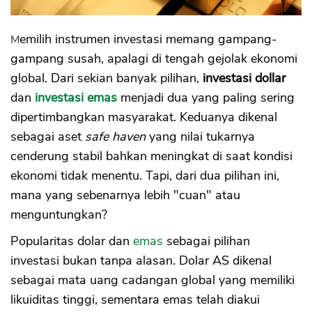
Strategi Diversifikasi Investasi Emas dan
dolar
Memilih instrumen investasi memang gampang-
Pilih Investasi Sesuai Tujuan Keuangan
Anda
gampang susah, apalagi di tengah gejolak ekonomi
global. Dari sekian banyak pilihan,
investasi dollar
dan
investasi emas
menjadi dua yang paling sering
dipertimbangkan masyarakat. Keduanya dikenal
sebagai aset
safe haven
yang nilai tukarnya
cenderung stabil bahkan meningkat di saat kondisi
ekonomi tidak menentu. Tapi, dari dua pilihan ini,
mana yang sebenarnya lebih "cuan" atau
menguntungkan?
Popularitas dolar dan
emas
sebagai pilihan
investasi bukan tanpa alasan. Dolar AS dikenal
sebagai mata uang cadangan global yang memiliki
likuiditas tinggi, sementara emas telah diakui