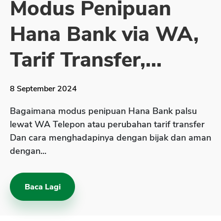
Modus Penipuan
Sekuritas Saham
Hana Bank via WA,
Bank Digital
Crypto
Tarif Transfer,...
Assets Crypto
Exchange
8 September 2024
Asuransi
Bagaimana modus penipuan Hana Bank palsu
Asuransi Jiwa
lewat WA Telepon atau perubahan tarif transfer
Dan cara menghadapinya dengan bijak dan aman
Asuransi Kesehatan
dengan...
Asuransi Syariah
Baca Lagi