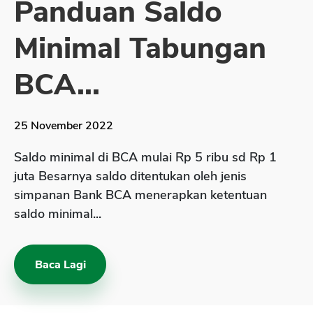
Panduan Saldo
Sekuritas Saham
Minimal Tabungan
Bank Digital
Crypto
BCA...
Assets Crypto
Exchange
25 November 2022
Asuransi
Saldo minimal di BCA mulai Rp 5 ribu sd Rp 1
Asuransi Jiwa
juta Besarnya saldo ditentukan oleh jenis
simpanan Bank BCA menerapkan ketentuan
Asuransi Kesehatan
saldo minimal...
Asuransi Syariah
Baca Lagi